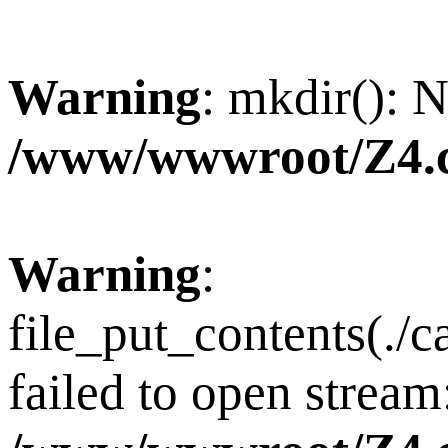
Warning
: mkdir(): N
/www/wwwroot/Z4.
Warning
:
file_put_contents(./
failed to open stream