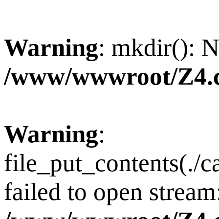
Warning
: mkdir(): N
/www/wwwroot/Z4.
Warning
:
file_put_contents(./
failed to open stream